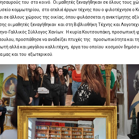
θησαυρούς του στο κοινό. Οι μαθητές ξεναγήθηκαν σε όλους τους χ
υσείο κομμωτηρίου, στο ατελιέ έργων τέχνης που ο φιλοτέχνησε ο 
ι σε άλλους χώρους της οικίας, όπου φυλάσσεται η ανεκτίμητης αξ
σης οι μαθητές ξεναγήθηκαν και στη Βιβλιοθήκη Τέχνης και Λογοτεχν
λληνο-Γαλλικός Σύλλογος Χανίων. Η κυρία Κουτσουπάκη, προσωπική φ
ουλου, προσπάθησε να αναδείξει πτυχές της προσωπικότητα και τ
ωτή αλλά και μεγάλου καλλιτέχνη, έργα του οποίου κοσμούν δημόσι
α μας και του εξωτερικού.