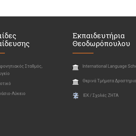
ίδες
Εκπαιδευτήρια
αίδευσης
Θεοδωρόπουλου
φονηπιακός Σταθμός,
International Language Sch
ωγείο
Θερινά Τμήματα Δραστηρι
οτικό
νάσιο-Λύκειο
ΙΕΚ / Σχολές ΖΗΤΑ