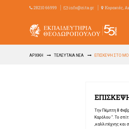
28210 66999
info@zita.gr
Κορακιές, Α
ΑΡΧΙΚΗ
ΤΕΛΕΥΤΑΙΑ ΝΕΑ
EΠΙΣΚΕΨΗ ΣΤΟ ΜΟ
EΠΙΣΚΕΨΗ
Tην Πέμπτη 8 Φεβρ
Καρόλου ". Το σπί
,καλλιτέχνης και 