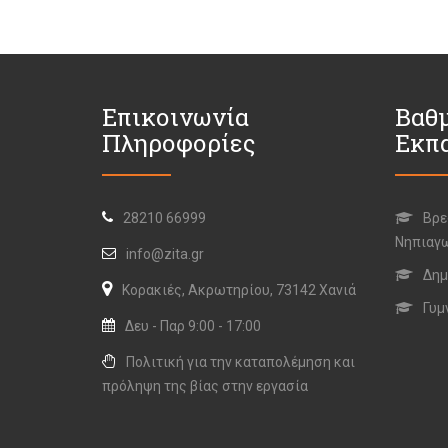
Επικοινωνία
Βαθμ
Πληροφορίες
Εκπ
28210 66999
Βρε
Νηπιαγ
info@zita.gr
Δημ
Κορακιές, Ακρωτηρίου, 73142 Χανιά
Γυμ
Δευ - Παρ 9:00 - 17:00
Πολιτική για την καταπολέμηση και
πρόληψη της βίας στην εργασία