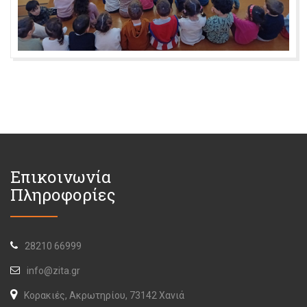
Επικοινωνία
Πληροφορίες
28210 66999
info@zita.gr
Κορακιές, Ακρωτηρίου, 73142 Χανιά